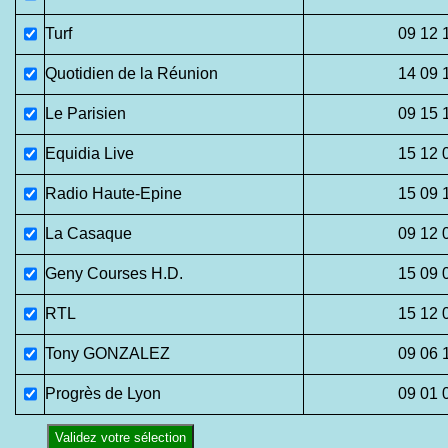
Turf
09 12 
Quotidien de la Réunion
14 09 
Le Parisien
09 15 
Equidia Live
15 12 
Radio Haute-Epine
15 09 
La Casaque
09 12 
Geny Courses H.D.
15 09 
RTL
15 12 
Tony GONZALEZ
09 06 
Progrès de Lyon
09 01 
Validez votre sélection