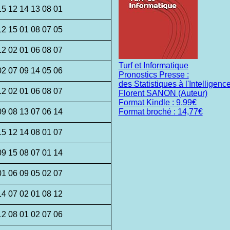
15 12 14 13 08 01
12 15 01 08 07 05
12 02 01 06 08 07
Turf et Informatique
02 07 09 14 05 06
Pronostics Presse :
des Statistiques à l'Intelligence 
12 02 01 06 08 07
Florent SANON (Auteur)
Format Kindle : 9,99€
09 08 13 07 06 14
Format broché : 14,77€
15 12 14 08 01 07
09 15 08 07 01 14
01 06 09 05 02 07
14 07 02 01 08 12
12 08 01 02 07 06