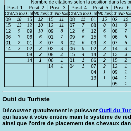
Nombre de citations selon la position dans les p
Posit. 1
Posit. 2
Posit. 3
Posit. 4
Posit. 5
Posit. 6
Chl
Nb fois
Chl
Nb fois
Chl
Nb fois
Chl
Nb fois
Chl
Nb fois
Chl
Nb foi
09
18
15
12
15
11
08
11
01
15
02
10
15
13
12
10
12
11
07
7
08
8
01
8
12
9
09
10
09
8
12
6
12
6
08
7
06
3
06
6
01
7
09
6
15
3
06
5
01
2
01
3
07
3
02
6
09
3
07
5
14
2
02
3
02
3
06
5
02
3
14
3
08
2
08
2
15
4
14
3
13
3
14
1
06
1
01
1
06
2
15
2
14
1
04
1
07
2
12
1
04
1
09
1
13
1
04
1
05
1
Outil du Turfiste
Découvrez gratuitement le puissant
Outil du Tur
qui laisse à votre entière main le système de réd
ainsi que l'ordre de placement des chevaux da