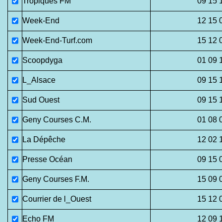
Tropiques FM
09 15 
Week-End
12 15 
Week-End-Turf.com
15 12 
Scoopdyga
01 09 
L_Alsace
09 15 
Sud Ouest
09 15 
Geny Courses C.M.
01 08 
La Dépêche
12 02 
Presse Océan
09 15 
Geny Courses F.M.
15 09 
Courrier de l_Ouest
15 12 
Echo FM
12 09 