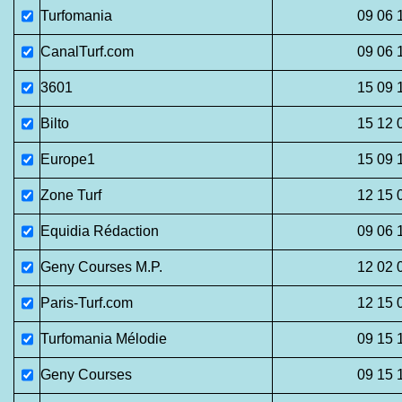
Turfomania
09 06 
CanalTurf.com
09 06 
3601
15 09 
Bilto
15 12 
Europe1
15 09 
Zone Turf
12 15 
Equidia Rédaction
09 06 
Geny Courses M.P.
12 02 
Paris-Turf.com
12 15 
Turfomania Mélodie
09 15 
Geny Courses
09 15 