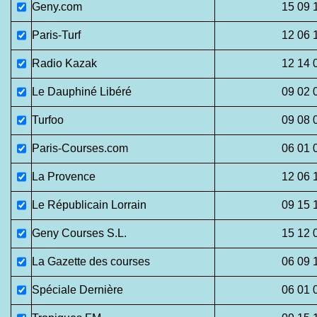
Geny.com
15 09 
Paris-Turf
12 06 
Radio Kazak
12 14 
Le Dauphiné Libéré
09 02 
Turfoo
09 08 
Paris-Courses.com
06 01 
La Provence
12 06 
Le Républicain Lorrain
09 15 
Geny Courses S.L.
15 12 
La Gazette des courses
06 09 
Spéciale Dernière
06 01 