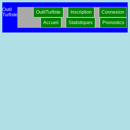
Outil
OutilTurfiste
Inscription
Connexion
Turfiste
Accueil
Statistiques
Pronostics