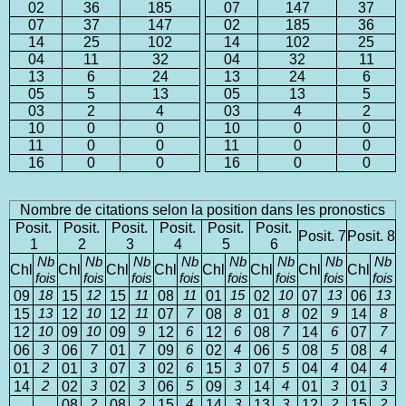
02
36
185
07
147
37
07
37
147
02
185
36
14
25
102
14
102
25
04
11
32
04
32
11
13
6
24
13
24
6
05
5
13
05
13
5
03
2
4
03
4
2
10
0
0
10
0
0
11
0
0
11
0
0
16
0
0
16
0
0
Nombre de citations selon la position dans les pronostics
Posit.
Posit.
Posit.
Posit.
Posit.
Posit.
Posit. 7
Posit. 8
1
2
3
4
5
6
Nb
Nb
Nb
Nb
Nb
Nb
Nb
Nb
Chl
Chl
Chl
Chl
Chl
Chl
Chl
Chl
fois
fois
fois
fois
fois
fois
fois
fois
09
18
15
12
15
11
08
11
01
15
02
10
07
13
06
13
15
13
12
10
12
11
07
7
08
8
01
8
02
9
14
8
12
10
09
10
09
9
12
6
12
6
08
7
14
6
07
7
06
3
06
7
01
7
09
6
02
4
06
5
08
5
08
4
01
2
01
3
07
3
02
6
15
3
07
5
04
4
04
4
14
2
02
3
02
3
06
5
09
3
14
4
01
3
01
3
08
2
08
2
15
4
14
3
13
3
12
2
15
2