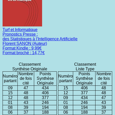
Turf et Informatique
Pronostics Presse :
des Statistiques à l'Intelligence Artificielle
Florent SANON (Auteur)
Format Kindle : 9,99€
Format broché : 14,77€
Classement
Classement
Synthèse Originale
Liste Type
Nombre
Points
Points
Nombre
Numéro
Numéro
de fois
Synthèse
Synthèse
de fois
partant
partant
cité
Originale
Originale
cité
09
47
434
15
406
48
15
48
406
12
377
48
12
48
377
09
434
47
01
43
246
01
246
43
08
39
194
08
194
39
06
37
188
06
188
37