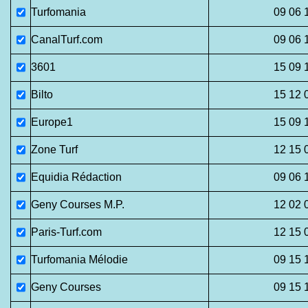
Turfomania
09 06 
CanalTurf.com
09 06 
3601
15 09 
Bilto
15 12 
Europe1
15 09 
Zone Turf
12 15 
Equidia Rédaction
09 06 
Geny Courses M.P.
12 02 
Paris-Turf.com
12 15 
Turfomania Mélodie
09 15 
Geny Courses
09 15 