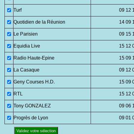
Turf
09 12 
Quotidien de la Réunion
14 09 
Le Parisien
09 15 
Equidia Live
15 12 
Radio Haute-Epine
15 09 
La Casaque
09 12 
Geny Courses H.D.
15 09 
RTL
15 12 
Tony GONZALEZ
09 06 
Progrès de Lyon
09 01 
Validez votre sélection