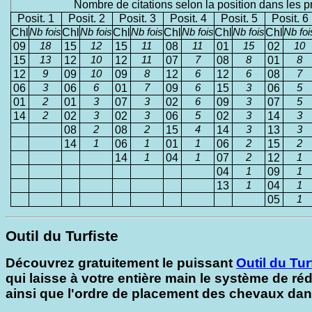
Nombre de citations selon la position dans les p
Posit. 1
Posit. 2
Posit. 3
Posit. 4
Posit. 5
Posit. 6
Chl
Nb fois
Chl
Nb fois
Chl
Nb fois
Chl
Nb fois
Chl
Nb fois
Chl
Nb foi
09
18
15
12
15
11
08
11
01
15
02
10
15
13
12
10
12
11
07
7
08
8
01
8
12
9
09
10
09
8
12
6
12
6
08
7
06
3
06
6
01
7
09
6
15
3
06
5
01
2
01
3
07
3
02
6
09
3
07
5
14
2
02
3
02
3
06
5
02
3
14
3
08
2
08
2
15
4
14
3
13
3
14
1
06
1
01
1
06
2
15
2
14
1
04
1
07
2
12
1
04
1
09
1
13
1
04
1
05
1
Outil du Turfiste
Découvrez gratuitement le puissant
Outil du Tur
qui laisse à votre entière main le système de réd
ainsi que l'ordre de placement des chevaux da