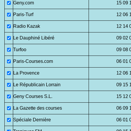
Geny.com
15 09 
Paris-Turf
12 06 
Radio Kazak
12 14 
Le Dauphiné Libéré
09 02 
Turfoo
09 08 
Paris-Courses.com
06 01 
La Provence
12 06 
Le Républicain Lorrain
09 15 
Geny Courses S.L.
15 12 
La Gazette des courses
06 09 
Spéciale Dernière
06 01 