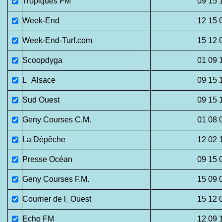
Tropiques FM
09 15 
Week-End
12 15 
Week-End-Turf.com
15 12 
Scoopdyga
01 09 
L_Alsace
09 15 
Sud Ouest
09 15 
Geny Courses C.M.
01 08 
La Dépêche
12 02 
Presse Océan
09 15 
Geny Courses F.M.
15 09 
Courrier de l_Ouest
15 12 
Echo FM
12 09 