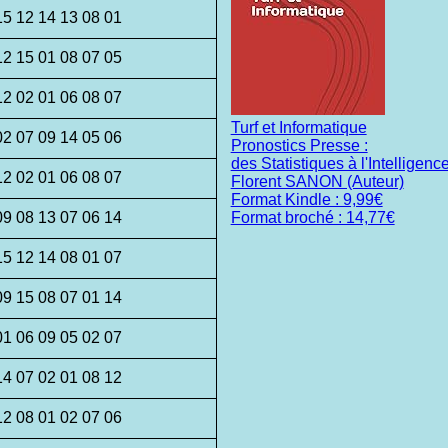
15 12 14 13 08 01
12 15 01 08 07 05
12 02 01 06 08 07
Turf et Informatique
02 07 09 14 05 06
Pronostics Presse :
des Statistiques à l'Intelligence 
12 02 01 06 08 07
Florent SANON (Auteur)
Format Kindle : 9,99€
09 08 13 07 06 14
Format broché : 14,77€
15 12 14 08 01 07
09 15 08 07 01 14
01 06 09 05 02 07
14 07 02 01 08 12
12 08 01 02 07 06