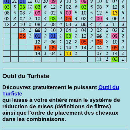
01
21
01
12
02
10
09
9
10
9
09
9
10
8
07
7
03
5
03
12
03
6
12
7
02
6
03
5
08
7
12
6
08
5
08
7
09
4
02
5
09
5
10
5
12
5
13
5
02
3
02
2
10
4
03
4
05
4
02
4
09
4
06
4
12
2
10
1
08
3
08
4
08
3
06
4
14
3
11
3
12
1
06
3
10
3
04
3
04
3
02
2
02
2
05
1
01
2
01
1
03
2
12
2
06
2
09
2
12
2
06
1
12
2
05
2
05
2
10
2
05
1
05
1
14
1
14
2
04
1
05
2
14
1
04
1
13
1
07
1
14
2
11
1
03
1
Outil du Turfiste
Découvrez gratuitement le puissant
Outil du
Turfiste
qui laisse à votre entière main le système de
réduction de mises (définitions de filtres)
ainsi que l'ordre de placement des chevaux
dans les combinaisons.