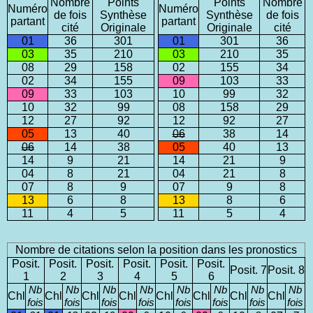
Nombre
Points
Points
Nombre
Numéro
Numéro
de fois
Synthèse
Synthèse
de fois
partant
partant
cité
Originale
Originale
cité
01
36
301
01
301
36
03
35
210
03
210
35
08
29
158
02
155
34
02
34
155
09
103
33
09
33
103
10
99
32
10
32
99
08
158
29
12
27
92
12
92
27
05
13
40
06
38
14
06
14
38
05
40
13
14
9
21
14
21
9
04
8
21
04
21
8
07
8
9
07
9
8
13
6
8
13
8
6
11
4
5
11
5
4
Nombre de citations selon la position dans les pronostics
Posit.
Posit.
Posit.
Posit.
Posit.
Posit.
Posit. 7
Posit. 8
1
2
3
4
5
6
Nb
Nb
Nb
Nb
Nb
Nb
Nb
Nb
Chl
Chl
Chl
Chl
Chl
Chl
Chl
Chl
fois
fois
fois
fois
fois
fois
fois
fois