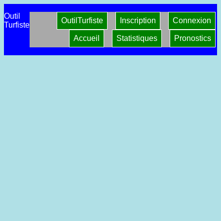
Outil
OutilTurfiste
Inscription
Connexion
Turfiste
Accueil
Statistiques
Pronostics