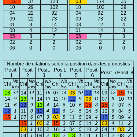
15
37
128
03
174
35
10
29
102
10
102
29
04
22
92
04
92
22
09
22
73
09
73
22
01
3
14
08
12
4
08
4
12
01
14
3
05
3
7
05
7
3
02
2
2
02
2
2
06
0
0
06
0
0
Nombre de citations selon la position dans les pronostics
Posit.
Posit.
Posit.
Posit.
Posit.
Posit.
Posit. 7
Posit. 8
1
2
3
4
5
6
Nb
Nb
Nb
Nb
Nb
Nb
Nb
Nb
Chl
Chl
Chl
Chl
Chl
Chl
Chl
Chl
fois
fois
fois
fois
fois
fois
fois
fois
13
32
14
14
11
16
07
14
03
10
12
13
09
12
15
15
14
9
13
9
14
13
11
10
12
9
03
11
07
9
10
10
11
6
12
9
13
4
14
6
10
6
15
8
15
7
07
5
12
1
11
8
12
4
12
6
14
5
04
5
10
6
04
5
15
1
07
6
07
3
03
5
11
5
09
4
12
5
09
4
15
1
03
2
15
3
07
5
14
2
03
4
11
2
03
1
10
2
10
3
04
5
10
2
04
4
03
2
04
1
04
2
13
2
13
1
11
1
01
2
08
2