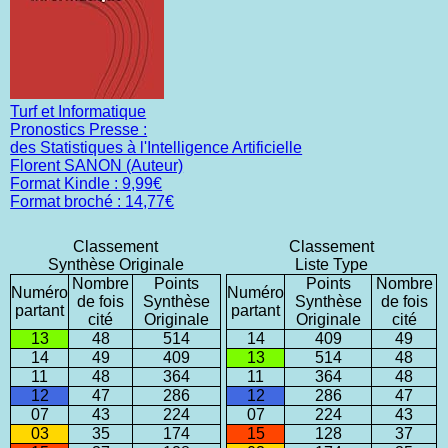
Turf et Informatique
Pronostics Presse :
des Statistiques à l'Intelligence Artificielle
Florent SANON (Auteur)
Format Kindle : 9,99€
Format broché : 14,77€
Classement
Classement
Synthèse Originale
Liste Type
Nombre
Points
Points
Nombre
Numéro
Numéro
de fois
Synthèse
Synthèse
de fois
partant
partant
cité
Originale
Originale
cité
13
48
514
14
409
49
14
49
409
13
514
48
11
48
364
11
364
48
12
47
286
12
286
47
07
43
224
07
224
43
03
35
174
15
128
37