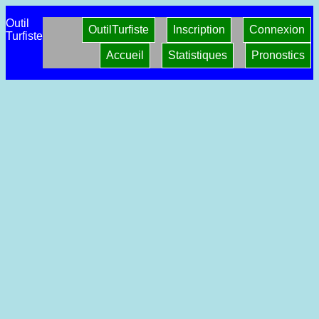
Outil
OutilTurfiste
Inscription
Connexion
Turfiste
Accueil
Statistiques
Pronostics