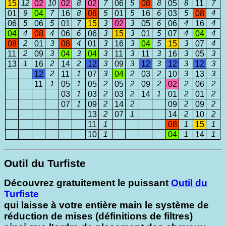
15
12
02
10
02
8
02
7
06
5
08
8
05
8
11
7
01
9
04
7
16
8
08
5
01
5
16
6
03
5
08
4
06
5
06
5
01
7
15
3
02
3
05
6
06
4
16
4
04
4
08
4
06
6
06
3
15
3
01
5
07
4
04
4
08
2
01
3
08
4
01
3
16
3
04
5
15
3
07
4
11
2
09
3
04
3
04
3
11
3
11
3
16
3
05
3
13
1
16
2
14
2
12
3
09
3
12
3
12
3
12
3
12
2
11
1
07
3
04
2
03
2
10
3
13
3
11
1
05
1
05
2
05
2
09
2
02
2
06
2
03
1
03
2
03
2
14
1
01
2
01
2
07
1
09
2
14
2
09
2
09
2
13
2
07
1
14
2
10
2
11
1
08
1
15
1
10
1
04
1
14
1
Outil du Turfiste
Découvrez gratuitement le puissant
Outil du
Turfiste
qui laisse à votre entière main le système de
réduction de mises (définitions de filtres)