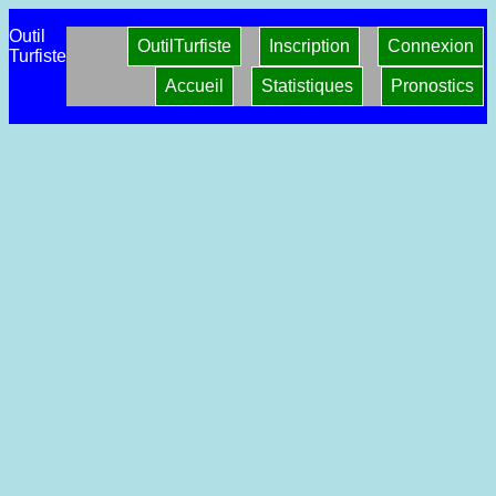
Outil
OutilTurfiste
Inscription
Connexion
Turfiste
Accueil
Statistiques
Pronostics