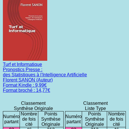
Turf et Informatique
Pronostics Presse :
des Statistiques à l'Intelligence Artificielle
Florent SANON (Auteur)
Format Kindle : 9,99€
Format broché : 14,77€
Classement
Classement
Synthèse Originale
Liste Type
Nombre
Points
Points
Nombre
Numéro
Numéro
de fois
Synthèse
Synthèse
de fois
partant
partant
cité
Originale
Originale
cité