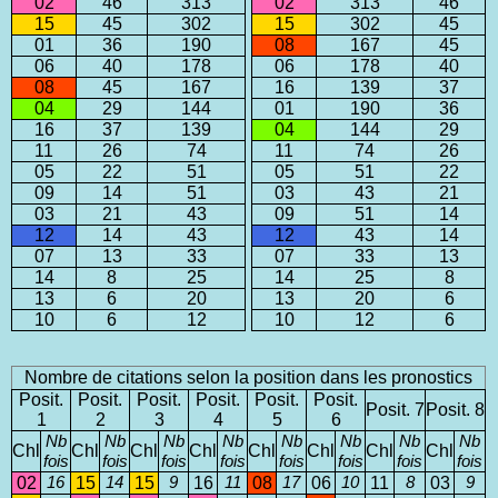
02
46
313
02
313
46
15
45
302
15
302
45
01
36
190
08
167
45
06
40
178
06
178
40
08
45
167
16
139
37
04
29
144
01
190
36
16
37
139
04
144
29
11
26
74
11
74
26
05
22
51
05
51
22
09
14
51
03
43
21
03
21
43
09
51
14
12
14
43
12
43
14
07
13
33
07
33
13
14
8
25
14
25
8
13
6
20
13
20
6
10
6
12
10
12
6
Nombre de citations selon la position dans les pronostics
Posit.
Posit.
Posit.
Posit.
Posit.
Posit.
Posit. 7
Posit. 8
1
2
3
4
5
6
Nb
Nb
Nb
Nb
Nb
Nb
Nb
Nb
Chl
Chl
Chl
Chl
Chl
Chl
Chl
Chl
fois
fois
fois
fois
fois
fois
fois
fois
02
16
15
14
15
9
16
11
08
17
06
10
11
8
03
9