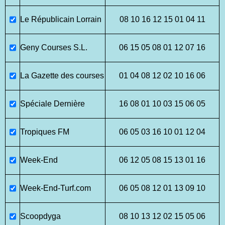
Le Républicain Lorrain
08 10 16 12 15 01 04 11
Geny Courses S.L.
06 15 05 08 01 12 07 16
La Gazette des courses
01 04 08 12 02 10 16 06
Spéciale Dernière
16 08 01 10 03 15 06 05
Tropiques FM
06 05 03 16 10 01 12 04
Week-End
06 12 05 08 15 13 01 16
Week-End-Turf.com
06 05 08 12 01 13 09 10
Scoopdyga
08 10 13 12 02 15 05 06