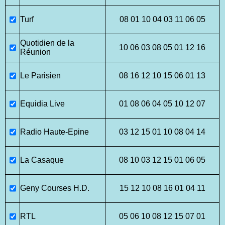
Turf
08 01 10 04 03 11 06 05
Quotidien de la
10 06 03 08 05 01 12 16
Réunion
Le Parisien
08 16 12 10 15 06 01 13
Equidia Live
01 08 06 04 05 10 12 07
Radio Haute-Epine
03 12 15 01 10 08 04 14
La Casaque
08 10 03 12 15 01 06 05
Geny Courses H.D.
15 12 10 08 16 01 04 11
RTL
05 06 10 08 12 15 07 01