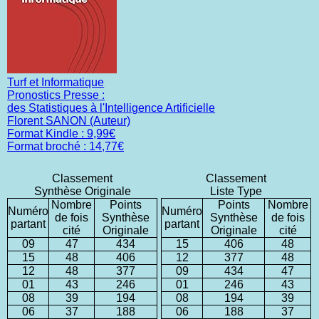
Turf et Informatique
Pronostics Presse :
des Statistiques à l'Intelligence Artificielle
Florent SANON (Auteur)
Format Kindle : 9,99€
Format broché : 14,77€
Classement
Classement
Synthèse Originale
Liste Type
Nombre
Points
Points
Nombre
Numéro
Numéro
de fois
Synthèse
Synthèse
de fois
partant
partant
cité
Originale
Originale
cité
09
47
434
15
406
48
15
48
406
12
377
48
12
48
377
09
434
47
01
43
246
01
246
43
08
39
194
08
194
39
06
37
188
06
188
37