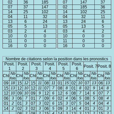
02
36
185
07
147
37
07
37
147
02
185
36
14
25
102
14
102
25
04
11
32
04
32
11
13
6
24
13
24
6
05
5
13
05
13
5
03
2
4
03
4
2
10
0
0
10
0
0
11
0
0
11
0
0
16
0
0
16
0
0
Nombre de citations selon la position dans les pronostics
Posit.
Posit.
Posit.
Posit.
Posit.
Posit.
Posit. 7
Posit. 8
1
2
3
4
5
6
Nb
Nb
Nb
Nb
Nb
Nb
Nb
Nb
Chl
Chl
Chl
Chl
Chl
Chl
Chl
Chl
fois
fois
fois
fois
fois
fois
fois
fois
09
18
15
12
15
11
08
11
01
15
02
10
07
13
06
13
15
13
12
10
12
11
07
7
08
8
01
8
02
9
14
8
12
10
09
10
09
9
12
6
12
6
08
7
14
6
07
7
06
3
06
7
01
7
09
6
02
4
06
5
08
5
08
4
01
2
01
3
07
3
02
6
15
3
07
5
04
4
04
4
14
2
02
3
02
3
06
5
09
3
14
4
01
3
01
3
08
2
08
2
15
4
14
3
13
3
12
2
15
2