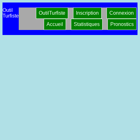
Outil
OutilTurfiste
Inscription
Connexion
Turfiste
Accueil
Statistiques
Pronostics