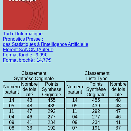
Turf et Informatique
Pronostics Presse :
des Statistiques à l'Intelligence Artificielle
Florent SANON (Auteur)
Format Kindle : 9,99€
Format broché : 14,77€
Classement
Classement
Synthèse Originale
Liste Type
Nombre
Points
Points
Nombre
Numéro
Numéro
de fois
Synthèse
Synthèse
de fois
partant
partant
cité
Originale
Originale
cité
14
48
455
14
455
48
05
48
439
05
439
48
11
47
292
11
292
47
04
46
277
04
277
46
09
41
234
09
234
41
08
33
192
07
191
37