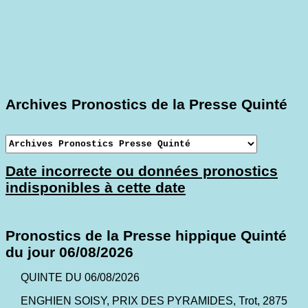
Archives Pronostics de la Presse Quinté
Date incorrecte ou données pronostics
indisponibles à cette date
Pronostics de la Presse hippique Quinté
du jour 06/08/2026
QUINTE DU 06/08/2026
ENGHIEN SOISY, PRIX DES PYRAMIDES, Trot, 2875