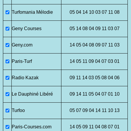
Turfomania Mélodie
05 04 14 10 03 07 11 08
Geny Courses
05 14 08 04 09 11 03 07
Geny.com
14 05 04 08 09 07 11 03
Paris-Turf
14 05 11 09 04 07 03 01
Radio Kazak
09 11 14 03 05 08 04 06
Le Dauphiné Libéré
09 14 11 05 04 07 01 10
Turfoo
05 07 09 04 14 11 10 13
Paris-Courses.com
14 05 09 11 04 08 07 01