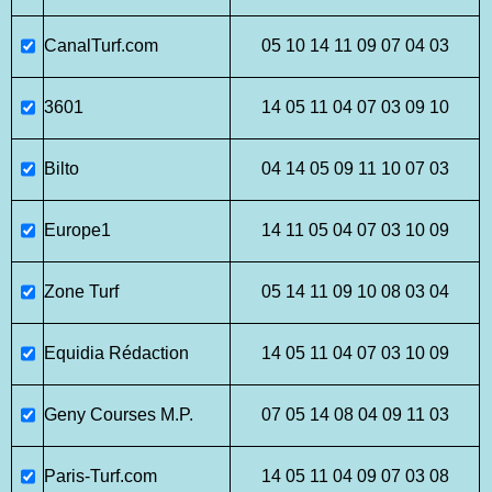
CanalTurf.com
05 10 14 11 09 07 04 03
3601
14 05 11 04 07 03 09 10
Bilto
04 14 05 09 11 10 07 03
Europe1
14 11 05 04 07 03 10 09
Zone Turf
05 14 11 09 10 08 03 04
Equidia Rédaction
14 05 11 04 07 03 10 09
Geny Courses M.P.
07 05 14 08 04 09 11 03
Paris-Turf.com
14 05 11 04 09 07 03 08