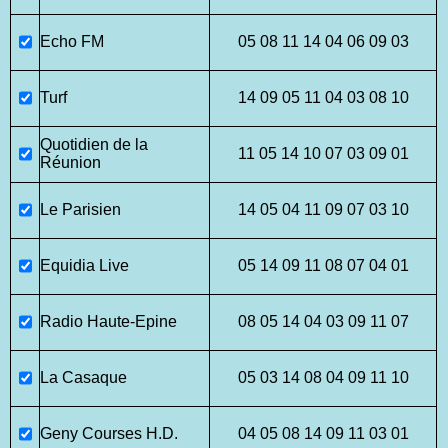
Echo FM
05 08 11 14 04 06 09 03
Turf
14 09 05 11 04 03 08 10
Quotidien de la
11 05 14 10 07 03 09 01
Réunion
Le Parisien
14 05 04 11 09 07 03 10
Equidia Live
05 14 09 11 08 07 04 01
Radio Haute-Epine
08 05 14 04 03 09 11 07
La Casaque
05 03 14 08 04 09 11 10
Geny Courses H.D.
04 05 08 14 09 11 03 01