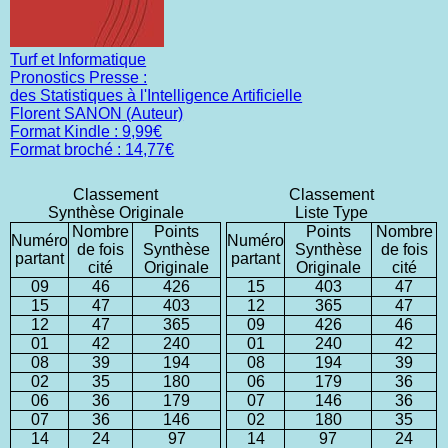
Turf et Informatique
Pronostics Presse :
des Statistiques à l'Intelligence Artificielle
Florent SANON (Auteur)
Format Kindle : 9,99€
Format broché : 14,77€
Classement
Classement
Synthèse Originale
Liste Type
Nombre
Points
Points
Nombre
Numéro
Numéro
de fois
Synthèse
Synthèse
de fois
partant
partant
cité
Originale
Originale
cité
09
46
426
15
403
47
15
47
403
12
365
47
12
47
365
09
426
46
01
42
240
01
240
42
08
39
194
08
194
39
02
35
180
06
179
36
06
36
179
07
146
36
07
36
146
02
180
35
14
24
97
14
97
24