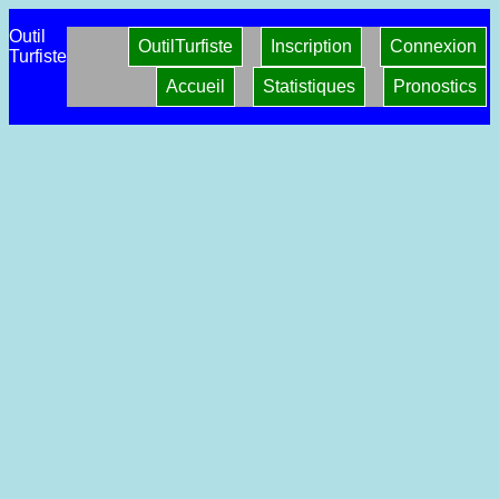
Outil
OutilTurfiste
Inscription
Connexion
Turfiste
Accueil
Statistiques
Pronostics