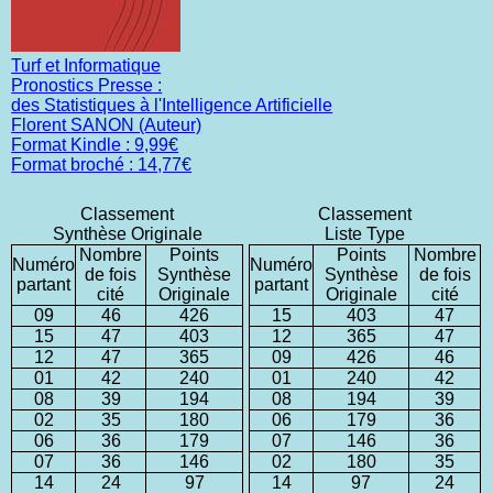
Turf et Informatique
Pronostics Presse :
des Statistiques à l'Intelligence Artificielle
Florent SANON (Auteur)
Format Kindle : 9,99€
Format broché : 14,77€
Classement
Classement
Synthèse Originale
Liste Type
Nombre
Points
Points
Nombre
Numéro
Numéro
de fois
Synthèse
Synthèse
de fois
partant
partant
cité
Originale
Originale
cité
09
46
426
15
403
47
15
47
403
12
365
47
12
47
365
09
426
46
01
42
240
01
240
42
08
39
194
08
194
39
02
35
180
06
179
36
06
36
179
07
146
36
07
36
146
02
180
35
14
24
97
14
97
24