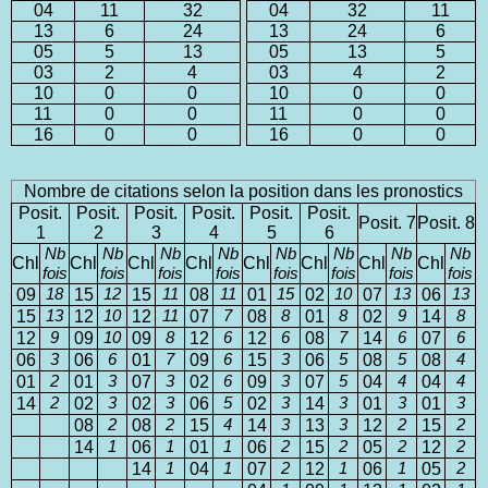
04
11
32
04
32
11
13
6
24
13
24
6
05
5
13
05
13
5
03
2
4
03
4
2
10
0
0
10
0
0
11
0
0
11
0
0
16
0
0
16
0
0
Nombre de citations selon la position dans les pronostics
Posit.
Posit.
Posit.
Posit.
Posit.
Posit.
Posit. 7
Posit. 8
1
2
3
4
5
6
Nb
Nb
Nb
Nb
Nb
Nb
Nb
Nb
Chl
Chl
Chl
Chl
Chl
Chl
Chl
Chl
fois
fois
fois
fois
fois
fois
fois
fois
09
18
15
12
15
11
08
11
01
15
02
10
07
13
06
13
15
13
12
10
12
11
07
7
08
8
01
8
02
9
14
8
12
9
09
10
09
8
12
6
12
6
08
7
14
6
07
6
06
3
06
6
01
7
09
6
15
3
06
5
08
5
08
4
01
2
01
3
07
3
02
6
09
3
07
5
04
4
04
4
14
2
02
3
02
3
06
5
02
3
14
3
01
3
01
3
08
2
08
2
15
4
14
3
13
3
12
2
15
2
14
1
06
1
01
1
06
2
15
2
05
2
12
2
14
1
04
1
07
2
12
1
06
1
05
2