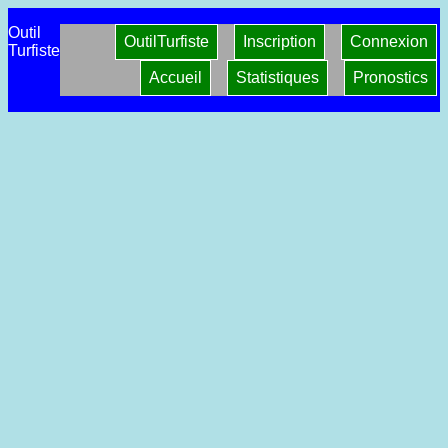
Outil
OutilTurfiste
Inscription
Connexion
Turfiste
Accueil
Statistiques
Pronostics