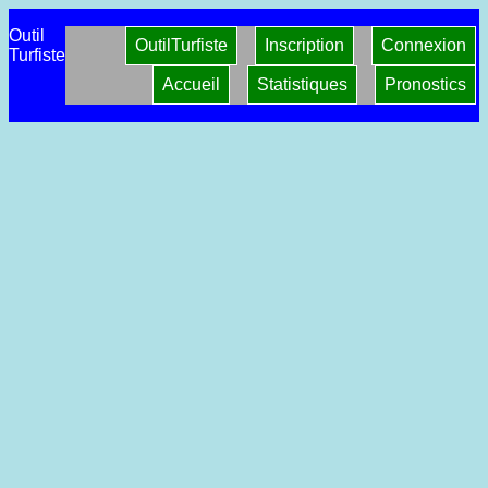
Outil
OutilTurfiste
Inscription
Connexion
Turfiste
Accueil
Statistiques
Pronostics