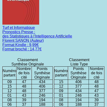
Turf et Informatique
Pronostics Presse :
des Statistiques à l'Intelligence Artificielle
Florent SANON (Auteur)
Format Kindle : 9,99€
Format broché : 14,77€
Classement
Classement
Synthèse Originale
Liste Type
Nombre
Points
Points
Nombre
Numéro
Numéro
de fois
Synthèse
Synthèse
de fois
partant
partant
cité
Originale
Originale
cité
09
47
434
15
406
48
15
48
406
12
377
48
12
48
377
09
434
47
01
43
246
01
246
43
08
39
194
08
194
39
06
37
188
06
188
37