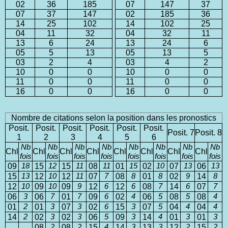
02
36
185
07
147
37
07
37
147
02
185
36
14
25
102
14
102
25
04
11
32
04
32
11
13
6
24
13
24
6
05
5
13
05
13
5
03
2
4
03
4
2
10
0
0
10
0
0
11
0
0
11
0
0
16
0
0
16
0
0
Nombre de citations selon la position dans les pronostics
Posit.
Posit.
Posit.
Posit.
Posit.
Posit.
Posit. 7
Posit. 8
1
2
3
4
5
6
Nb
Nb
Nb
Nb
Nb
Nb
Nb
Nb
Chl
Chl
Chl
Chl
Chl
Chl
Chl
Chl
fois
fois
fois
fois
fois
fois
fois
fois
09
18
15
12
15
11
08
11
01
15
02
10
07
13
06
13
15
13
12
10
12
11
07
7
08
8
01
8
02
9
14
8
12
10
09
10
09
9
12
6
12
6
08
7
14
6
07
7
06
3
06
7
01
7
09
6
02
4
06
5
08
5
08
4
01
2
01
3
07
3
02
6
15
3
07
5
04
4
04
4
14
2
02
3
02
3
06
5
09
3
14
4
01
3
01
3
08
2
08
2
15
4
14
3
13
3
12
2
15
2